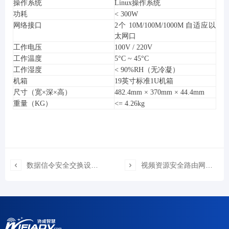
操作系统
Linux操作系统
功耗
< 300W
网络接口
2个 10M/100M/1000M 自适应以
太网口
工作电压
100V / 220V
工作温度
5°C ~ 45°C
工作湿度
< 90%RH（无冷凝）
机箱
19英寸标准1U机箱
尺寸（宽×深×高）
482.4mm × 370mm × 44.4mm
重量（KG）
<= 4.26kg

数据信令安全交换设备（XC-AQJH2600-C）

视频资源安全路由网关（XC-GMS-C）